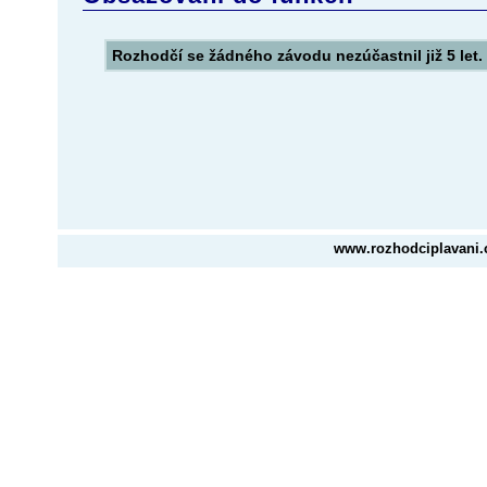
Rozhodčí se žádného závodu nezúčastnil již
5 let
.
www.rozhodciplavani.