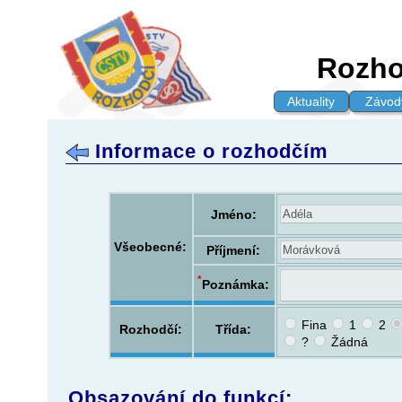
Rozhod
Aktuality
Závod
Informace o rozhodčím
Jméno:
Všeobecné:
Příjmení:
*
Poznámka:
Fina
1
2
Rozhodčí:
Třída:
?
Žádná
Obsazování do funkcí: