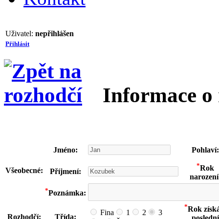
Uživatel:
nepřihlášen
Přihlásit
Informace o
Jméno:
Pohlaví:
*
Rok
Všeobecné:
Příjmení:
narození
*
Poznámka:
*
Rok získ
Fina
1
2
3
Rozhodčí:
Třída:
poslední