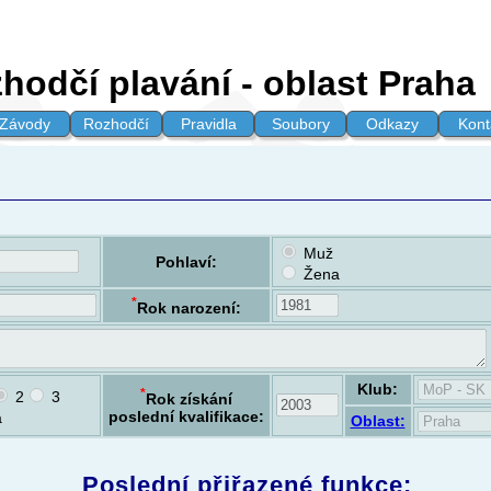
hodčí plavání - oblast Praha
Závody
Rozhodčí
Pravidla
Soubory
Odkazy
Kont
Muž
Pohlaví:
Žena
*
Rok narození:
Klub:
*
2
3
Rok získání
poslední kvalifikace:
á
Oblast:
Poslední přiřazené funkce: