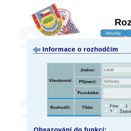
Roz
Aktuality
Informace o rozhodčím
Jméno:
Všeobecné:
Příjmení:
*
Poznámka:
Fina
1
Rozhodčí:
Třída:
?
Žádn
Obsazování do funkcí: