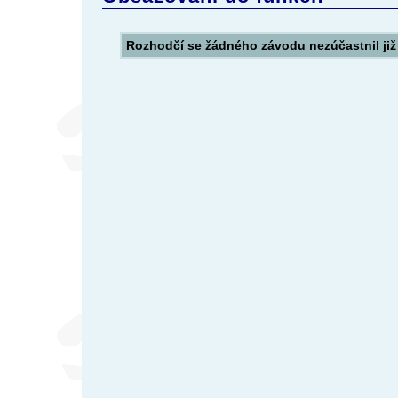
Rozhodčí se žádného závodu nezúčastnil ji