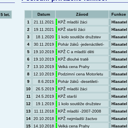
Datum
Závod
Funkce
ž
5 let
.
1
21.11.2021
KPŽ mladší žáci
Hlasatel
2
19.11.2021
KPŽ starší žáci
Hlasatel
3
18.1.2020
1 kolo soutěže družstev
Hlasatel
4
30.11.2019
Pohár žáků -jedenáctiletí-
Hlasatel
5
19.10.2019
KPŽ C a mladší děti
Hlasatel
6
19.10.2019
KPŽ dlouhé tratě
Hlasatel
7
13.10.2019
Velká cena Prahy
Hlasatel
8
12.10.2019
Podzimní cena Motorletu
Hlasatel
9
8.6.2019
Pohár žáků -desetiletí-
Hlasatel
10
26.5.2019
KPŽ mladší žáci
Hlasatel
11
24.5.2019
KPŽ starší
Hlasatel
12
19.1.2019
1 kolo soutěže družstev
Hlasatel
13
11.11.2018
KPŽ mladší -2007-2008
Hlasatel
14
20.10.2018
KPŽ nejmladší žactvo
Hlasatel
15
14.10.2018
Velká cena Prahy
Hlasatel